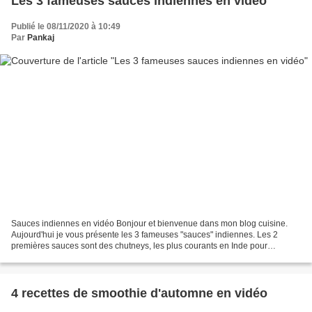
Les 3 fameuses sauces indiennes en vidéo
Publié le 08/11/2020 à 10:49
Par
Pankaj
Sauces indiennes en vidéo Bonjour et bienvenue dans mon blog cuisine.
Aujourd'hui je vous présente les 3 fameuses "sauces" indiennes. Les 2
premières sauces sont des chutneys, les plus courants en Inde pour
accompagner les encas. 1- La sauce verte, chutney...
4 recettes de smoothie d'automne en vidéo