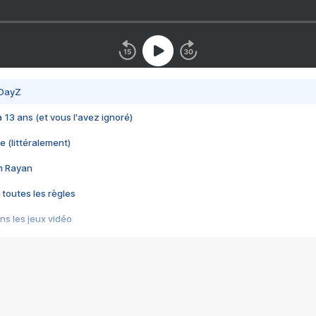
 DayZ
 a 13 ans (et vous l'avez ignoré)
e (littéralement)
im Rayan
 toutes les règles
s les jeux vidéo
us choquant de Rockstar ? - Le scandale BULLY
e plus moche de Steam
du RÊVE tourne au CAUCHEMAR